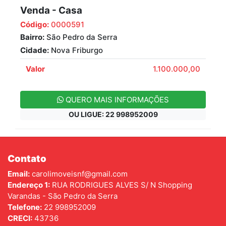
Venda - Casa
Código:
0000591
Bairro:
São Pedro da Serra
Cidade:
Nova Friburgo
Valor
1.100.000,00
QUERO MAIS INFORMAÇÕES
OU LIGUE: 22 998952009
Contato
Email:
carolimoveisnf@gmail.com
Endereço 1:
RUA RODRIGUES ALVES S/ N Shopping
Varandas - São Pedro da Serra
Telefone:
22 998952009
CRECI:
43736