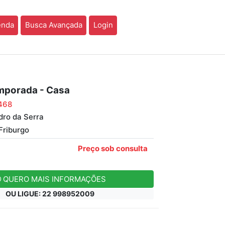
enda
Busca Avançada
Login
mporada - Casa
468
ro da Serra
riburgo
Preço sob consulta
QUERO MAIS INFORMAÇÕES
OU LIGUE: 22 998952009