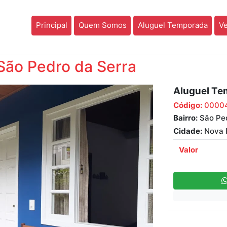
Principal
Quem Somos
Aluguel Temporada
V
São Pedro da Serra
Aluguel Te
Código:
0000
Bairro:
São Ped
Cidade:
Nova F
Valor
Next