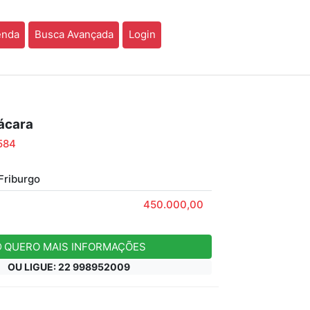
enda
Busca Avançada
Login
ácara
584
riburgo
450.000,00
QUERO MAIS INFORMAÇÕES
OU LIGUE: 22 998952009