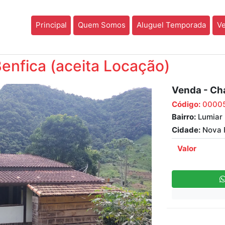
Principal
Quem Somos
Aluguel Temporada
V
nfica (aceita Locação)
Venda - Ch
Código:
0000
Bairro:
Lumiar
Cidade:
Nova F
Valor
Next