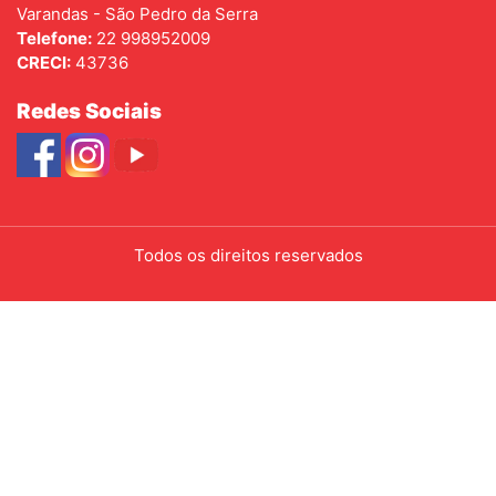
Varandas - São Pedro da Serra
Telefone:
22 998952009
CRECI:
43736
Redes Sociais
Todos os direitos reservados