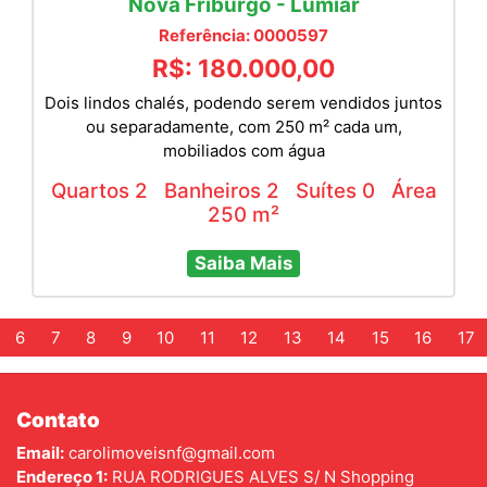
Nova Friburgo - Lumiar
Referência: 0000597
R$: 180.000,00
Dois lindos chalés, podendo serem vendidos juntos
ou separadamente, com 250 m² cada um,
mobiliados com água
Quartos 2
Banheiros 2
Suítes 0
Área
250 m²
Saiba Mais
6
7
8
9
10
11
12
13
14
15
16
17
Contato
Email:
carolimoveisnf@gmail.com
Endereço 1:
RUA RODRIGUES ALVES S/ N Shopping