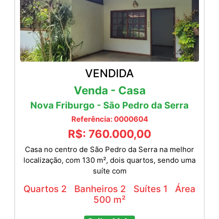
VENDIDA
Venda - Casa
Nova Friburgo - São Pedro da Serra
Referência: 0000604
R$: 760.000,00
Casa no centro de São Pedro da Serra na melhor
localização, com 130 m², dois quartos, sendo uma
suíte com
Quartos 2
Banheiros 2
Suítes 1
Área
500 m²