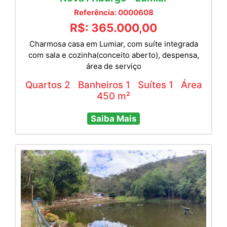
Referência: 0000608
R$: 365.000,00
Charmosa casa em Lumiar, com suíte integrada
com sala e cozinha(conceito aberto), despensa,
área de serviço
Quartos 2
Banheiros 1
Suítes 1
Área
450 m²
Saiba Mais