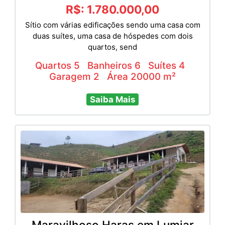
R$: 1.780.000,00
Sítio com várias edificações sendo uma casa com
duas suítes, uma casa de hóspedes com dois
quartos, send
Quartos 5
Banheiros 6
Suítes 4
Garagem 2
Área 20000 m²
Saiba Mais
Maravilhoso Haras em Lumiar