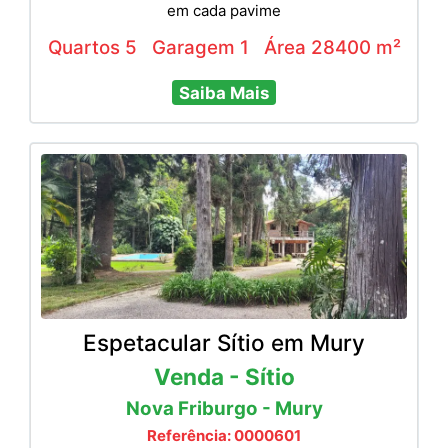
em cada pavime
Quartos 5
Garagem 1
Área 28400 m²
Saiba Mais
Espetacular Sítio em Mury
Venda - Sítio
Nova Friburgo - Mury
Referência: 0000601